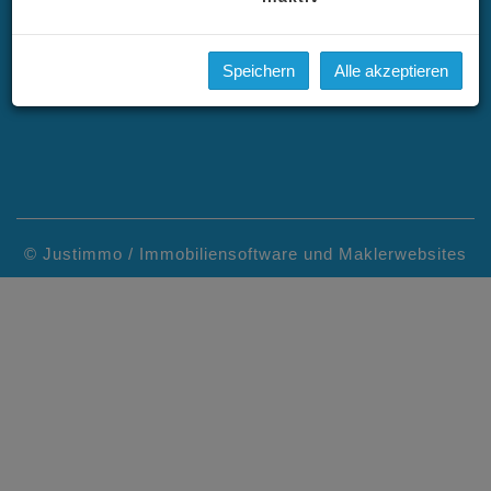
1180 Wien, Österreich
Tel.:
+ 43 1 440 21 24
E-Mail:
n.hoerhager@normreal.at
Speichern
Alle akzeptieren
©
Justimmo / Immobiliensoftware und Maklerwebsites