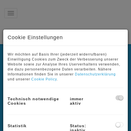
Navigation anzeigen
Cookie Einstellungen
Immobilien
Wir möchten auf Basis Ihrer (jederzeit widerrufbaren)
Einwilligung Cookies zum Zweck der Verbesserung unserer
Kontakt
Website sowie zur Analyse Ihres Userverhaltens verwenden,
die dazu personenbezogene Daten verarbeiten. Nähere
Informationen finden Sie in unserer
Datenschutzerklärung
Impressum
und unserer
Cookie Policy
.
Datenschutzinformation
Technisch notwendige
immer
Cookies
aktiv
Adresse
Pötzleinsdorfer Höhe 31
Statistik
Status:
inaktiv