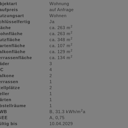
bjektart
Wohnung
aufpreis
auf Anfrage
utzungsart
Wohnen
chlüsselfertig
Ja
2
läche
ca. 263 m
2
ohnfläche
ca. 263 m
2
utzfläche
ca. 348 m
2
artenfläche
ca. 107 m
2
alkonfläche
ca. 129 m
2
errassenfläche
ca. 134 m
äder
3
C
4
alkone
2
errassen
1
tellplätze
2
eller
1
ärten
1
bstellräume
1
2
WB
B, 31.3 kWh/m
a
GEE
A, 0,75
ültig bis
10.04.2029