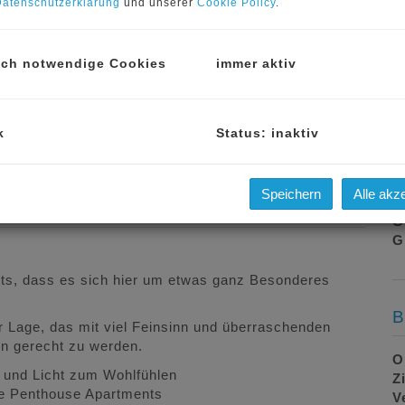
atenschutzerklärung
und unserer
Cookie Policy
.
K
G
sch notwendige Cookies
immer aktiv
B
H
R
k
Status: inaktiv
U
m
Speichern
Alle akz
P
G
G
reits, dass es sich hier um etwas ganz Besonderes
B
 Lage, das mit viel Feinsinn und überraschenden
en gerecht zu werden.
O
m und Licht zum Wohlfühlen
Z
ie Penthouse Apartments
V