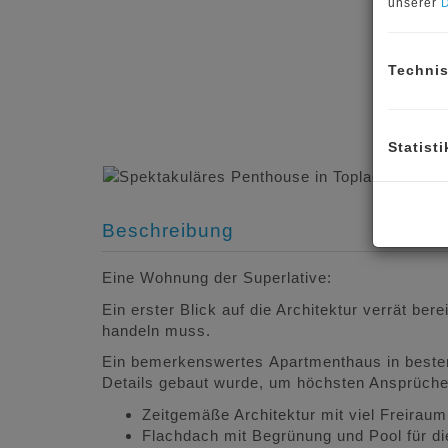
unserer
D
Techni
Statisti
Beschreibung
Eine Wohnung der Superlative:
Ein erster Blick auf die Architektur verrät be
handeln muss.
Ein bemerkenswertes Apartmenthaus in bester
Details gebaut wurde, um höchsten Ansprüch
Zeitgemäße Architektur mit viel Freirau
Flachdach mit Begrünung und Pool für d