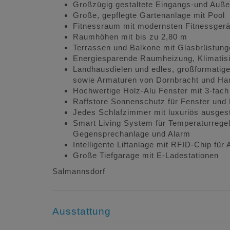
Großzügig gestaltete Eingangs-und Auß
Große, gepflegte Gartenanlage mit Pool
Fitnessraum mit modernsten Fitnessger
Raumhöhen mit bis zu 2,80 m
Terrassen und Balkone mit Glasbrüstung
Energiesparende Raumheizung, Klimatis
Landhausdielen und edles, großformatige
sowie Armaturen von Dornbracht und Ha
Hochwertige Holz-Alu Fenster mit 3-fach
Raffstore Sonnenschutz für Fenster und 
Jedes Schlafzimmer mit luxuriös ausge
Smart Living System für Temperaturrege
Gegensprechanlage und Alarm
Intelligente Liftanlage mit RFID-Chip fü
Große Tiefgarage mit E-Ladestationen
Salmannsdorf
Ausstattung