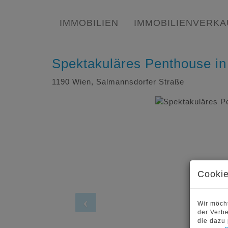
IMMOBILIEN
IMMOBILIENVERK
Spektakuläres Penthouse in
1190 Wien
, Salmannsdorfer Straße
Cookie
Wir möcht
der Verb
die dazu