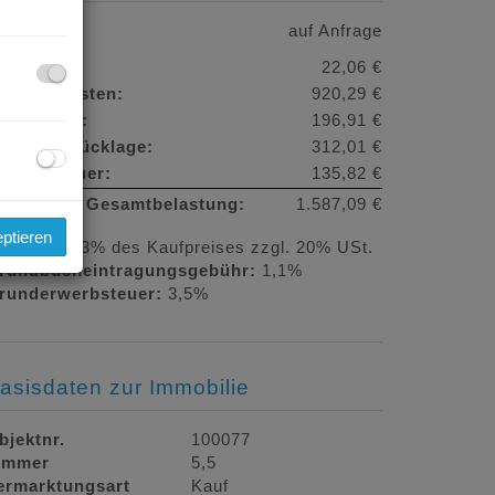
aufpreis:
auf Anfrage
arage:
22,06 €
etriebskosten:
920,29 €
eizkosten:
196,91 €
eparaturrücklage:
312,01 €
msatzsteuer:
135,82 €
onatliche Gesamtbelastung:
1.587,09 €
eptieren
rovision:
3% des Kaufpreises zzgl. 20% USt.
rundbucheintragungsgebühr:
1,1%
runderwerbsteuer:
3,5%
asisdaten zur Immobilie
bjektnr.
100077
immer
5,5
ermarktungsart
Kauf