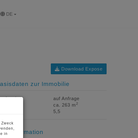
DE
Download Expose
asisdaten zur Immobilie
aufpreis
auf Anfrage
2
läche
ca. 263 m
immer
5,5
m Zweck
wenden,
reisinformation
e in