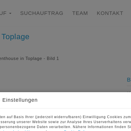
AUF
SUCHAUFTRAG
TEAM
KONTAKT
 Toplage
B
K
F
 Einstellungen
Z
en auf Basis Ihrer (jederzeit widerrufbaren) Einwilligung Cookies zu
esserung unserer Website sowie zur Analyse Ihres Userverhaltens ver
P
 personenbezogene Daten verarbeiten. Nähere Informationen finden Si