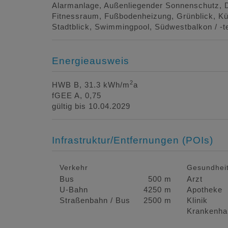
Alarmanlage
Außenliegender Sonnenschutz
Fitnessraum
Fußbodenheizung
Grünblick
Kü
Stadtblick
Swimmingpool
Südwestbalkon / -t
Energieausweis
2
HWB
B, 31.3 kWh/m
a
fGEE
A, 0,75
gültig bis
10.04.2029
Infrastruktur/Entfernungen (POIs)
Verkehr
Gesundhei
Bus
500 m
Arzt
U-Bahn
4250 m
Apotheke
Straßenbahn / Bus
2500 m
Klinik
Krankenha