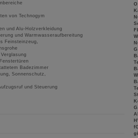
enbereiche
O
K
äten von Technogym
N
S
en und Alu-Holzverkleidung
F
ierung und Warmwasseraufbereitung
W
s Feinsteinzeug,
N
nsgrohe
G
 Verglasung
B
Fenstertüren
T
stattetem Badezimmer
B
lung, Sonnenschutz,
W
B
r Aufzugsruf und Steuerung
T
S
K
G
A
H
f
g