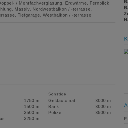
B
Doppel- / Mehrfachverglasung
Erdwärme
Fernblick
B
hlung
Massiv
Nordwestbalkon / -terrasse
Z
errasse
Tiefgarage
Westbalkon / -terrasse
H
K
t
Sonstige
1750 m
Geldautomat
3000 m
A
1500 m
Bank
3000 m
3500 m
Polizei
3500 m
us
3250 m
E