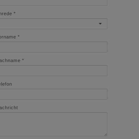
nrede
orname
achname
elefon
achricht