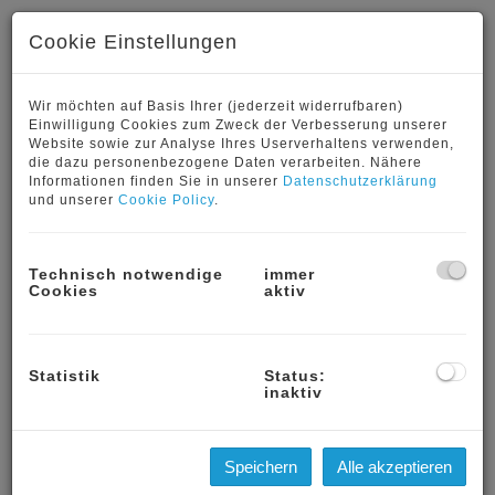
Cookie Einstellungen
Wir möchten auf Basis Ihrer (jederzeit widerrufbaren)
Einwilligung Cookies zum Zweck der Verbesserung unserer
Website sowie zur Analyse Ihres Userverhaltens verwenden,
die dazu personenbezogene Daten verarbeiten. Nähere
Informationen finden Sie in unserer
Datenschutzerklärung
und unserer
Cookie Policy
.
Technisch notwendige
immer
Cookies
aktiv
Beschreibung
Mitten im trendigen 7. Wiener Bezirk
in einer neu
Statistik
Status:
erbauten " WOHN-BASE " zieht alltäglicher Komfort in
inaktiv
Ihr Leben ein:
- Großzügiger Wohnraum mit offener Küche und
Speichern
Alle akzeptieren
Ausgang auf die Loggia