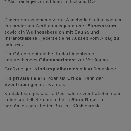
* Alarmanlagenvorrichtung im EG und DG
Zudem ermöglichen diverse Annehmlichkeiten wie ein
mit modernen Geräten ausgestatteter
Fitnessraum
sowie
ein
Wellnessbereich mit Sauna und
Infrarotkabine ,
jederzeit eine Auszeit vom Alltag zu
nehmen.
Für Gäste steht ein bei Bedarf buchbares,
ansprechendes
Gästeapartment
zur Verfügung.
Großzügiger
Kinderspielbereich
mit Außenanlage.
Für
private Feiern
oder als
Office
kann der
Eventraum
genutzt werden.
Kontaktlose gesicherte Übernahme von Paketen oder
Lebensmittellieferungen durch
Shop-Base
in
persönlich gesicherter Box mit Kühlschrank .