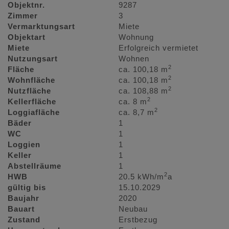
Objektnr.
9287
Zimmer
3
Vermarktungsart
Miete
Objektart
Wohnung
Miete
Erfolgreich vermietet
Nutzungsart
Wohnen
2
Fläche
ca. 100,18 m
2
Wohnfläche
ca. 100,18 m
2
Nutzfläche
ca. 108,88 m
2
Kellerfläche
ca. 8 m
2
Loggiafläche
ca. 8,7 m
Bäder
1
WC
1
Loggien
1
Keller
1
Abstellräume
1
2
HWB
20.5 kWh/m
a
gültig bis
15.10.2029
Baujahr
2020
Bauart
Neubau
Zustand
Erstbezug