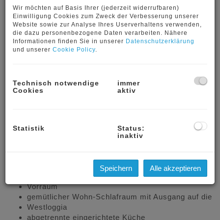
Wir möchten auf Basis Ihrer (jederzeit widerrufbaren)
Einwilligung Cookies zum Zweck der Verbesserung unserer
Website sowie zur Analyse Ihres Userverhaltens verwenden,
die dazu personenbezogene Daten verarbeiten. Nähere
Informationen finden Sie in unserer
Datenschutzerklärung
und unserer
Cookie Policy
.
Technisch notwendige
immer
Cookies
aktiv
Beschreibung
Statistik
Status:
inaktiv
Diese Wohnung mit Westloggia liegt in einer
Gartenanlage mit großem Pool und Saunanlage, die den
Speichern
Alle akzeptieren
Hausbewohnern zur Verfügung steht:
Vorraum
gemütlicher Wohn-Schlafraum mit Ausgang auf die
Westloggia
abgetrennte eingerichtete Küche