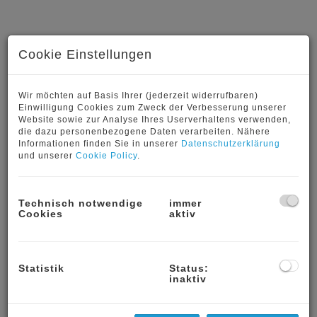
Cookie Einstellungen
Wir möchten auf Basis Ihrer (jederzeit widerrufbaren)
Einwilligung Cookies zum Zweck der Verbesserung unserer
Website sowie zur Analyse Ihres Userverhaltens verwenden,
die dazu personenbezogene Daten verarbeiten. Nähere
Eingang vom Innenhof
Informationen finden Sie in unserer
Datenschutzerklärung
und unserer
Cookie Policy
.
Technisch notwendige
immer
Cookies
aktiv
Beschreibung
Büro Ordination, Kindergarten, Geschäftslokal
Statistik
Status:
branchenfrei zu vermieten:
inaktiv
zur Vermietung gelangt ein Geschäftslokal