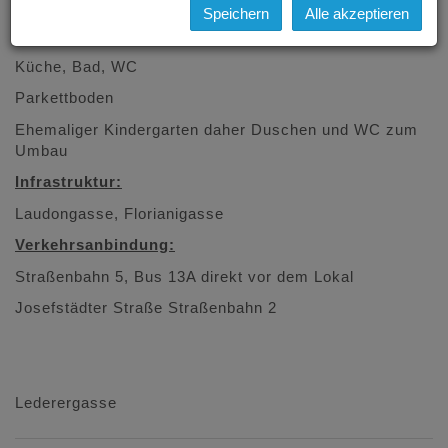
Ecklokal mit großen Glasflächen
Speichern
Alle akzeptieren
6 Zimmer
Küche, Bad, WC
Parkettboden
Ehemaliger Kindergarten daher Duschen und WC zum
Umbau
Infrastruktur:
Laudongasse, Florianigasse
Verkehrsanbindung:
Straßenbahn 5, Bus 13A direkt vor dem Lokal
Josefstädter Straße Straßenbahn 2
Lederergasse