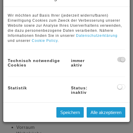
Wir möchten auf Basis Ihrer (jederzeit widerrufbaren)
Einwilligung Cookies zum Zweck der Verbesserung unserer
Website sowie zur Analyse Ihres Userverhaltens verwenden,
die dazu personenbezogene Daten verarbeiten. Nähere
Informationen finden Sie in unserer
Datenschutzerklärung
und unserer
Cookie Policy
.
Technisch notwendige
immer
Cookies
aktiv
Beschreibung
Statistik
Status:
inaktiv
Erstbezug nach Renovierung 107m² Wohnfläche
plus Terrasse und Eigengarten
Speichern
Alle akzeptieren
Die Raumaufteilung ist wie folgt:
Vorraum