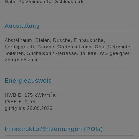
Nähe Pötzleinsdorfer Schlosspark
Ausstattung
Abstellraum
Dielen
Dusche
Einbauküche
Fertigparkett
Garage
Gartennutzung
Gas
Getrennte
Toiletten
Südbalkon / -terrasse
Toilette
WG geeignet
Zentralheizung
Energieausweis
2
HWB
E, 175 kWh/m
a
fGEE
E, 2,59
gültig bis
26.09.2023
Infrastruktur/Entfernungen (POIs)