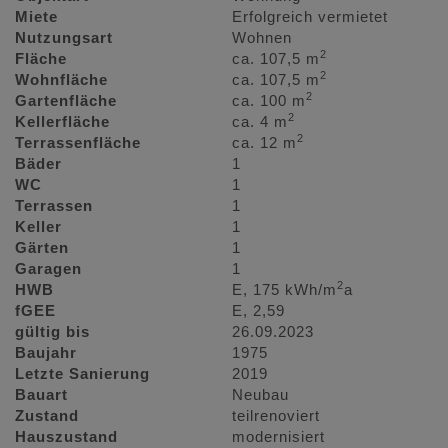
Miete
Erfolgreich vermietet
Nutzungsart
Wohnen
2
Fläche
ca. 107,5 m
2
Wohnfläche
ca. 107,5 m
2
Gartenfläche
ca. 100 m
2
Kellerfläche
ca. 4 m
2
Terrassenfläche
ca. 12 m
Bäder
1
WC
1
Terrassen
1
Keller
1
Gärten
1
Garagen
1
2
HWB
E, 175 kWh/m
a
fGEE
E, 2,59
gültig bis
26.09.2023
Baujahr
1975
Letzte Sanierung
2019
Bauart
Neubau
Zustand
teilrenoviert
Hauszustand
modernisiert